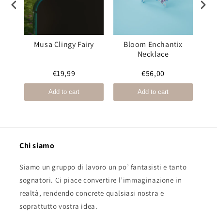
ter
Musa Clingy Fairy
Bloom Enchantix
Fl
ng
Necklace
i
€19,99
€56,00
Add to cart
Add to cart
Chi siamo
Siamo un gruppo di lavoro un po’ fantasisti e tanto
sognatori. Ci piace convertire l’immaginazione in
realtà, rendendo concrete qualsiasi nostra e
soprattutto vostra idea.