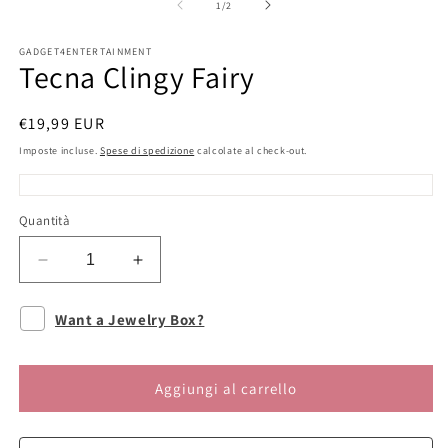
multimediali
m
su
1
/
2
1
2
in
in
finestra
fi
GADGET4ENTERTAINMENT
modale
m
Tecna Clingy Fairy
Prezzo
€19,99 EUR
di
Imposte incluse.
Spese di spedizione
calcolate al check-out.
listino
Quantità
Diminuisci
Aumenta
quantità
quantità
per
per
Want a Jewelry Box?
Tecna
Tecna
Clingy
Clingy
Fairy
Fairy
Aggiungi al carrello