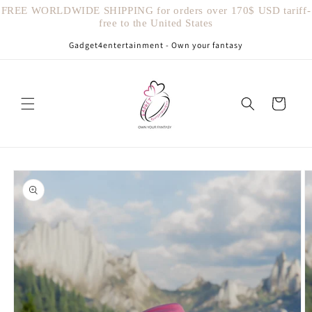
Vai
FREE WORLDWIDE SHIPPING for orders over 170$ USD tariff-
direttamente
free to the United States
ai contenuti
Gadget4entertainment - Own your fantasy
Carrello
Passa alle
informazioni
sul prodotto