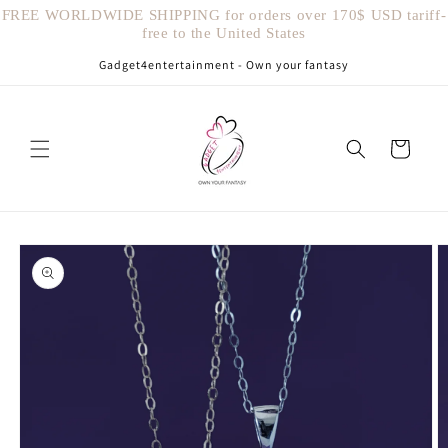
Vai
FREE WORLDWIDE SHIPPING for orders over 170$ USD tariff-
direttamente
free to the United States
ai contenuti
Gadget4entertainment - Own your fantasy
Carrello
Passa alle
informazioni
sul prodotto