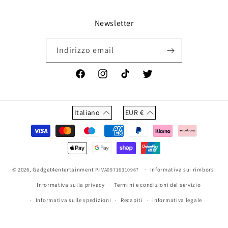
Newsletter
Indirizzo email
Facebook
Instagram
TikTok
Twitter
Italiano
EUR
€
Metodi
di
pagamento
© 2026,
Gadget4entertainment
Informativa sui rimborsi
P.IVA09716310967
Informativa sulla privacy
Termini e condizioni del servizio
Informativa sulle spedizioni
Recapiti
Informativa legale
Informativa sulla cancellazione