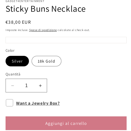
GADGET4ENTERTAINMENT
Sticky Buns Necklace
Prezzo
€38,00 EUR
di
Imposte incluse.
Spese di spedizione
calcolate al check-out.
listino
Color
Silver
18k Gold
Quantità
Diminuisci
Aumenta
quantità
quantità
per
per
Want a Jewelry Box?
Sticky
Sticky
Buns
Buns
Necklace
Necklace
Aggiungi al carrello