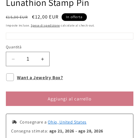
Lunathion Stamp Pin
Prezzo
Prezzo
€12,00 EUR
€15,00 EUR
In offerta
di
scontato
Imposte incluse.
Spese di spedizione
calcolate al check-out.
listino
Quantità
Diminuisci
Aumenta
quantità
quantità
per
per
Want a Jewelry Box?
Lunathion
Lunathion
Stamp
Stamp
Pin
Pin
Aggiungi al carrello
 Consegnare a 
Ohio, United States
Consegna stimata: 
ago 21, 2026 - ago 28, 2026