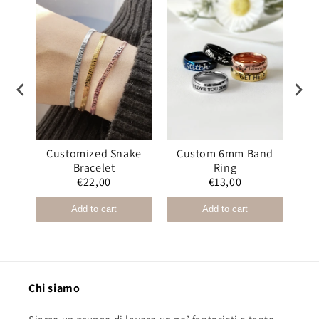
gnet
Customized Snake
Custom 6mm Band
C
Bracelet
Ring
€22,00
€13,00
Add to cart
Add to cart
Chi siamo