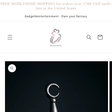
Vai
FREE WORLDWIDE SHIPPING for orders over 170$ USD tariff-
direttamente
free to the United States
ai contenuti
Gadget4entertainment - Own your fantasy
Carrello
Passa alle
informazioni
sul prodotto