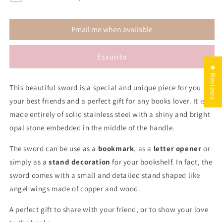
Gwydion
Gwydion
Sword
Sword
Bookmark
Bookmark
Email me when available
/
/
Letter
Letter
Opener
Opener
Esaurito
★ Reviews
This beautiful sword is a special and unique piece for you
your best friends and a perfect gift for any books lover. It is
made entirely of solid stainless steel
with a shiny and bright
opal stone embedded in the middle of the handle.
The sword can be use as a
bookmark
, as a
letter opener
or
simply as a
stand decoration
for your bookshelf. In fact, the
sword comes with a small and detailed stand shaped like
angel wings made of copper and wood.
A perfect gift to share with your friend, or to show your love