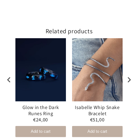
Related products
s
Glow in the Dark
Isabelle Whip Snake
The
e
Runes Ring
Bracelet
€24,00
€51,00
Add to cart
Add to cart