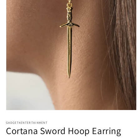
Apri
contenuti
multimediali
GADGET4ENTERTAINMENT
1
Cortana Sword Hoop Earring
in
finestra