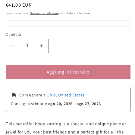
modale
Prezzo
€41,00 EUR
di
Imposte incluse.
Spese di spedizione
calcolate al check-out.
listino
Quantità
Diminuisci
Aumenta
quantità
quantità
per
per
Cortana
Cortana
Aggiungi al carrello
Sword
Sword
Hoop
Hoop
Earring
Earring
 Consegnare a 
Ohio, United States
Consegna stimata: 
ago 20, 2026 - ago 27, 2026
This beautiful hoop earring is a special and unique piece of
jewel for you your best friends and a perfect gift for all the