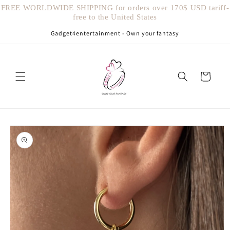
Vai
FREE WORLDWIDE SHIPPING for orders over 170$ USD tariff-
direttamente
free to the United States
ai contenuti
Gadget4entertainment - Own your fantasy
Carrello
Passa alle
informazioni
sul prodotto