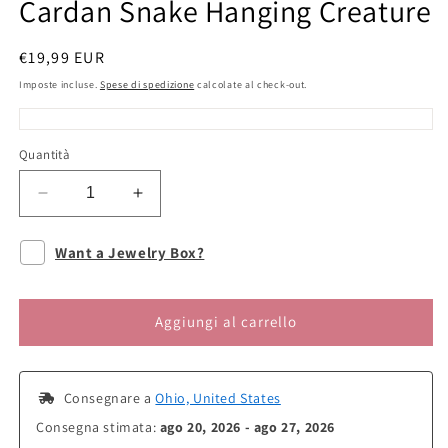
Cardan Snake Hanging Creature
Prezzo
€19,99 EUR
di
Imposte incluse.
Spese di spedizione
calcolate al check-out.
listino
Quantità
Diminuisci
Aumenta
quantità
quantità
per
per
Want a Jewelry Box?
Cardan
Cardan
Snake
Snake
Hanging
Hanging
Aggiungi al carrello
Creature
Creature
 Consegnare a 
Ohio, United States
Consegna stimata: 
ago 20, 2026 - ago 27, 2026