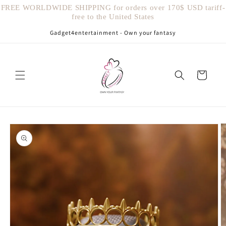
Vai
FREE WORLDWIDE SHIPPING for orders over 170$ USD tariff-
direttamente
free to the United States
ai contenuti
Gadget4entertainment - Own your fantasy
Carrello
Passa alle
informazioni
sul prodotto