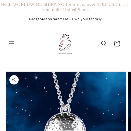
Vai
FREE WORLDWIDE SHIPPING for orders over 170$ USD tariff-
direttamente
free to the United States
ai contenuti
Gadget4entertainment - Own your fantasy
Carrello
Passa alle
informazioni
sul prodotto