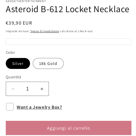
GADGET4ENTERTAINMENT
Asteroid B-612 Locket Necklace
Prezzo
€39,90 EUR
di
Imposte incluse.
Spese di spedizione
calcolate al check-out.
listino
Color
Silver
18k Gold
Quantità
Diminuisci
Aumenta
quantità
quantità
per
per
Want a Jewelry Box?
Asteroid
Asteroid
B-
B-
612
612
Aggiungi al carrello
Locket
Locket