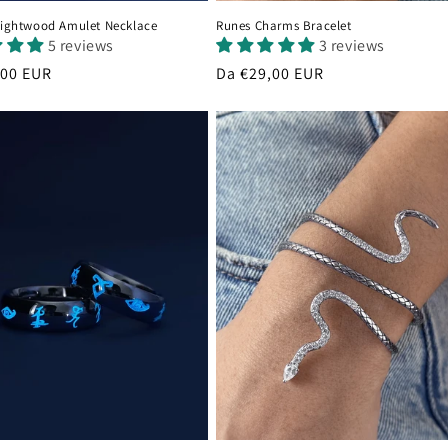
 Lightwood Amulet Necklace
Runes Charms Bracelet
5 reviews
3 reviews
,00 EUR
Prezzo
Da €29,00 EUR
di
listino