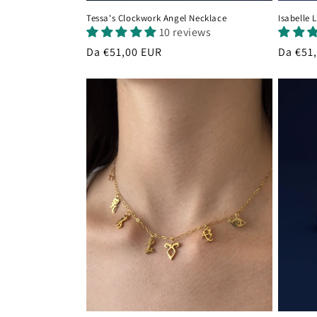
e
Tessa's Clockwork Angel Necklace
Isabelle
:
10 reviews
Prezzo
Da €51,00 EUR
Prezzo
Da €51
di
di
listino
listino