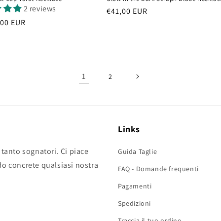
2 reviews
Prezzo
€41,00 EUR
,00 EUR
di
listino
1
2
Links
 tanto sognatori. Ci piace
Guida Taglie
do concrete qualsiasi nostra
FAQ - Domande frequenti
Pagamenti
Spedizioni
Traccia il tuo ordine