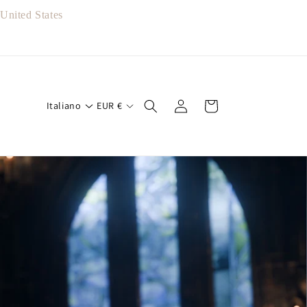
nited States
Accedi
Carrello
Italiano
EUR
€