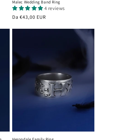
Malec Wedding Band Ring
4 reviews
Prezzo
Da €43,00 EUR
di
listino
e
Herondale Family Ring