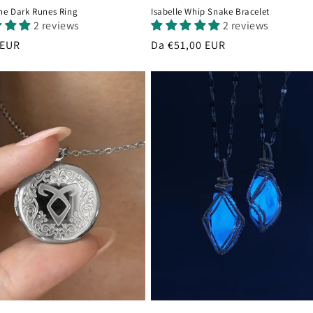
the Dark Runes Ring
Isabelle Whip Snake Bracelet
2 reviews
2 reviews
 EUR
Prezzo
Da €51,00 EUR
di
listino