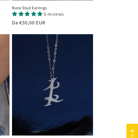
Rune Stud Earrings
6 reviews
Prezzo
Da €30,00 EUR
di
listino