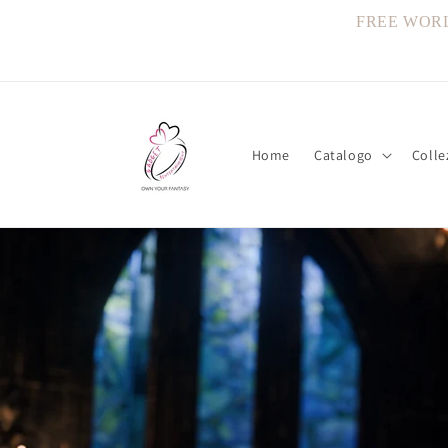
Vai
direttamente
FREE WORLDW
ai contenuti
Home
Catalogo
Colle