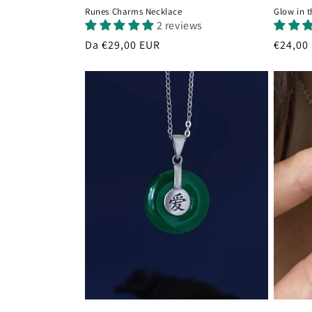
Runes Charms Necklace
Glow in 
2 reviews
Prezzo
Da €29,00 EUR
Prezzo
€24,00
di
di
listino
listino