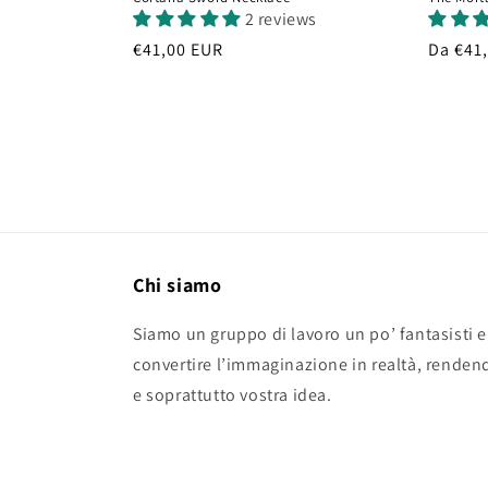
2 reviews
Prezzo
€41,00 EUR
Prezzo
Da €41
di
di
listino
listino
Chi siamo
Siamo un gruppo di lavoro un po’ fantasisti e
convertire l’immaginazione in realtà, renden
e soprattutto vostra idea.