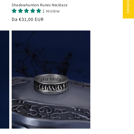
★ Reviews
Shadowhunters Runes Necklace
1 review
Prezzo
Da €31,00 EUR
di
listino