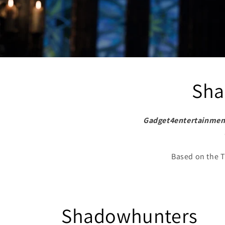
Sha
Gadget4entertainmen
Based on the 
C
Shadowhunters