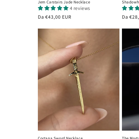
Jem Carstairs Jade Necklace
Shadowhu
4 reviews
Prezzo
Da €43,00 EUR
Prezzo
Da €28
di
di
listino
listino
Cortana Sword Necklace
The Mort