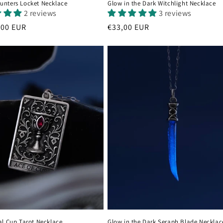
nters Locket Necklace
Glow in the Dark Witchlight Necklace
2 reviews
3 reviews
,00 EUR
Prezzo
€33,00 EUR
di
listino
al Cup Tarot Necklace
Glow in the Dark Seraph Blade Necklac