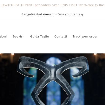
IDE SHIPPING for orders over 170$ USD tariff-free to the U
Gadget4entertainment - Own your fantasy
zioni
Bookish
Guida Taglie
Contatti
Track your order