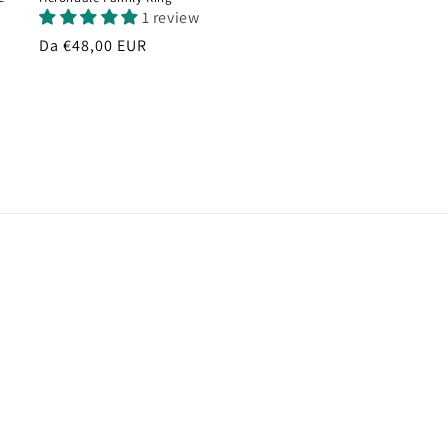
1 review
Prezzo
Da €48,00 EUR
di
listino