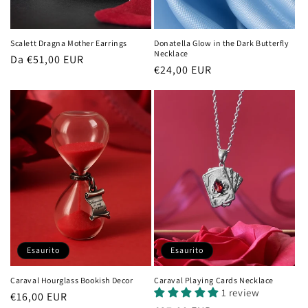
Scalett Dragna Mother Earrings
Donatella Glow in the Dark Butterfly
Necklace
Prezzo
Da €51,00 EUR
Prezzo
€24,00 EUR
di
di
listino
listino
Esaurito
Esaurito
Caraval Hourglass Bookish Decor
Caraval Playing Cards Necklace
1 review
Prezzo
€16,00 EUR