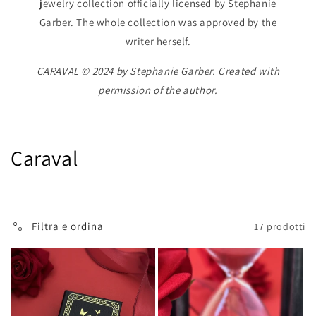
jewelry collection officially licensed by Stephanie
Garber. The whole collection was approved by the
writer herself.
CARAVAL © 2024 by Stephanie Garber. Created with
permission of the author.
C
Caraval
o
l
Filtra e ordina
17 prodotti
l
e
z