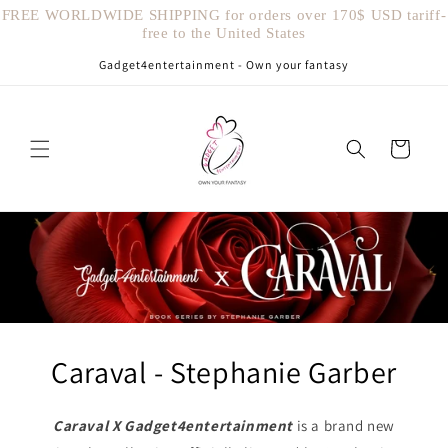
Vai
FREE WORLDWIDE SHIPPING for orders over 170$ USD tariff-
direttamente
free to the United States
ai contenuti
Gadget4entertainment - Own your fantasy
Carrello
Caraval - Stephanie Garber
Caraval X Gadget4entertainment
is a brand new