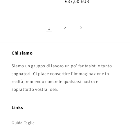
Prezzo
€37,00 EUR
di
di
listino
listino
1
2
Chi siamo
Siamo un gruppo di lavoro un po’ fantasisti e tanto
sognatori. Ci piace convertire l’immaginazione in
realtà, rendendo concrete qualsiasi nostra e
soprattutto vostra idea.
Links
Guida Taglie