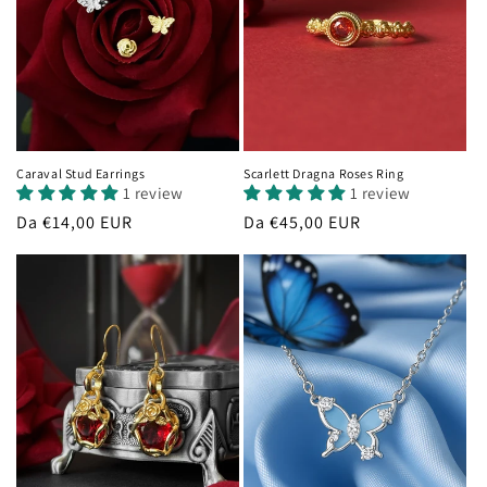
Caraval Stud Earrings
Scarlett Dragna Roses Ring
1 review
1 review
Prezzo
Da €14,00 EUR
Prezzo
Da €45,00 EUR
di
di
listino
listino