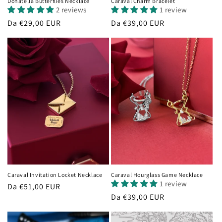
Donatella Butterflies Necklace
Caraval Charm Bracelet
2 reviews
1 review
Prezzo
Da €29,00 EUR
Prezzo
Da €39,00 EUR
di
di
listino
listino
Caraval Invitation Locket Necklace
Caraval Hourglass Game Necklace
1 review
Prezzo
Da €51,00 EUR
Prezzo
Da €39,00 EUR
di
di
listino
listino