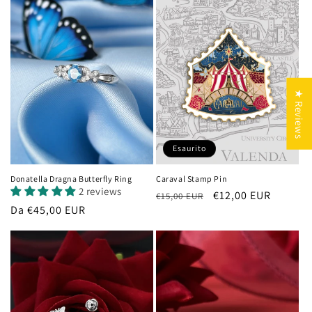
★ Reviews
Esaurito
Donatella Dragna Butterfly Ring
Caraval Stamp Pin
2 reviews
Prezzo
Prezzo
€12,00 EUR
€15,00 EUR
Prezzo
Da €45,00 EUR
di
scontato
di
listino
listino