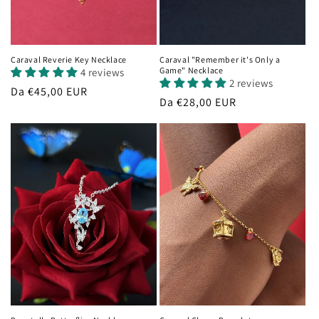
Caraval Reverie Key Necklace
Caraval "Remember it's Only a
Game" Necklace
4 reviews
2 reviews
Prezzo
Da €45,00 EUR
Prezzo
Da €28,00 EUR
di
di
listino
listino