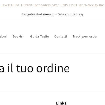
IDE SHIPPING for orders over 170$ USD tariff-free to the U
Gadget4entertainment - Own your fantasy
zioni
Bookish
Guida Taglie
Contatti
Track your order
a il tuo ordine
Links