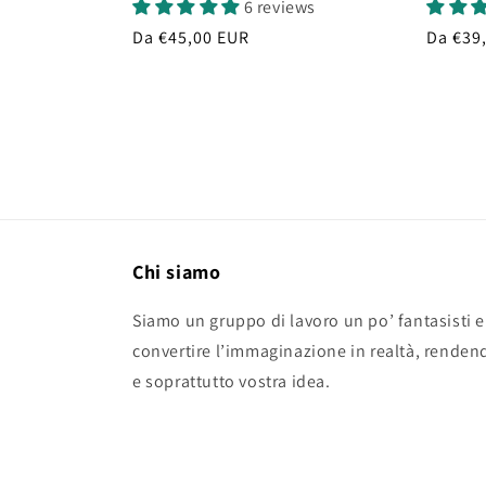
6 reviews
Prezzo
Da €45,00 EUR
Prezzo
Da €39
di
di
listino
listino
Chi siamo
Siamo un gruppo di lavoro un po’ fantasisti e
convertire l’immaginazione in realtà, renden
e soprattutto vostra idea.