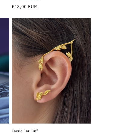
Prezzo
€48,00 EUR
di
listino
Faerie Ear Cuff