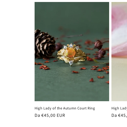
listino
listino
High Lady of the Autumn Court Ring
High Lad
Prezzo
Da €45,00 EUR
Prezzo
Da €45
di
di