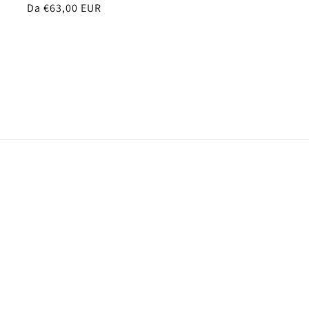
Prezzo
Da €63,00 EUR
di
listino