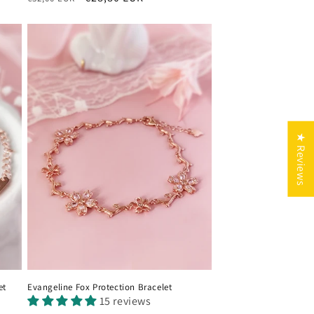
di
scontato
listino
★ Reviews
et
Evangeline Fox Protection Bracelet
15 reviews