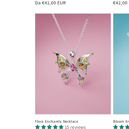
Prezzo
Da €41,00 EUR
Prezzo
€42,00
di
di
listino
listino
Flora Enchantix Necklace
Bloom En
15 reviews