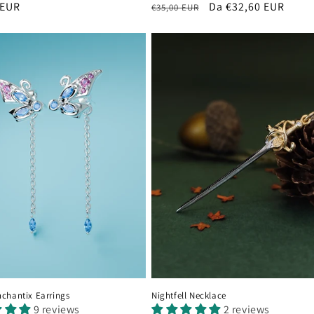
 EUR
Prezzo
Prezzo
Da €32,60 EUR
€35,00 EUR
di
scontato
listino
chantix Earrings
Nightfell Necklace
9 reviews
2 reviews