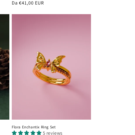
Prezzo
Da €41,00 EUR
di
listino
Flora Enchantix Ring Set
5 reviews