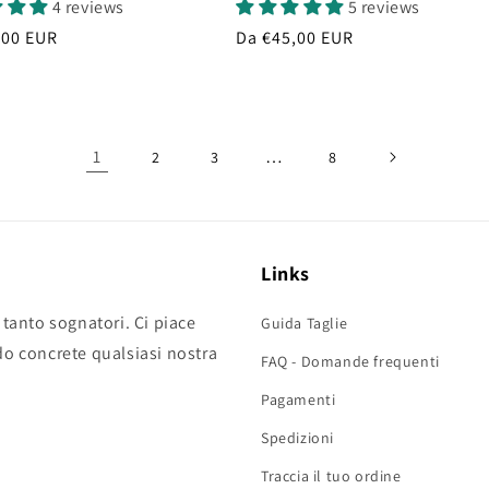
4 reviews
5 reviews
,00 EUR
Prezzo
Da €45,00 EUR
di
listino
1
…
2
3
8
Links
 tanto sognatori. Ci piace
Guida Taglie
do concrete qualsiasi nostra
FAQ - Domande frequenti
Pagamenti
Spedizioni
Traccia il tuo ordine