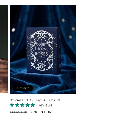
di
listino
In offerta
Official ACOTAR Playing Cards Set
7 reviews
Prezzo
Prezzo
€28,80 EUR
€32,00 EUR