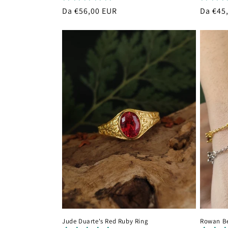
Prezzo
Da €56,00 EUR
Prezzo
Da €45
di
di
listino
listino
Jude Duarte's Red Ruby Ring
Rowan Be