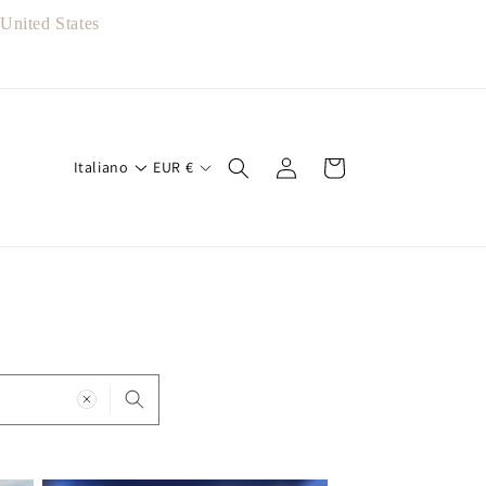
nited States
Accedi
Carrello
Italiano
EUR
€