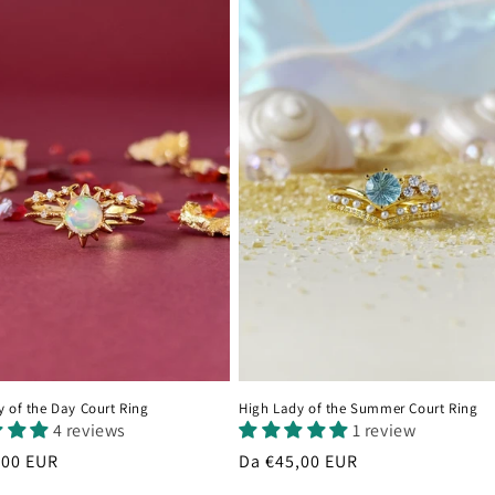
y of the Day Court Ring
High Lady of the Summer Court Ring
4 reviews
1 review
,00 EUR
Prezzo
Da €45,00 EUR
di