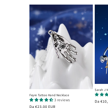
listino
listino
Sarah J 
Feyre Tattoo Hand Necklace
3 reviews
Prezzo
Da €10
Prezzo
Da €23,00 EUR
di