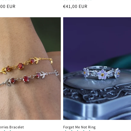
,00 EUR
Prezzo
€41,00 EUR
di
listino
rries Bracelet
Forget Me Not Ring