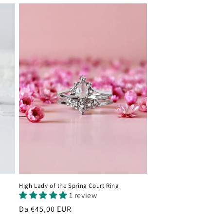
listino
High Lady of the Spring Court Ring
1 review
Prezzo
Da €45,00 EUR