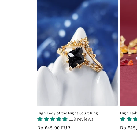
High Lady of the Night Court Ring
High Lad
113 reviews
Prezzo
Da €45,00 EUR
Prezzo
Da €45
di
di