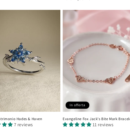
di
listino
In offerta
atrimonio Hades & Haven
Evangeline Fox Jack's Bite Mark Bracel
7 reviews
11 reviews