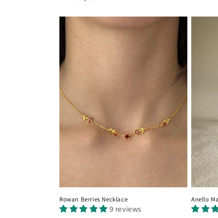
di
listino
listino
Rowan Berries Necklace
Anello M
9 reviews